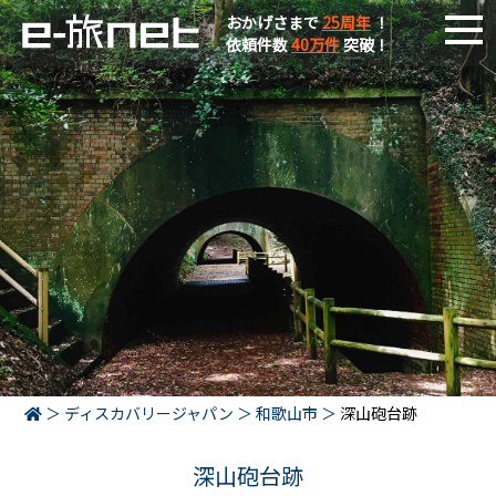
おかげさまで
25周年
！
依頼件数
40万件
突破！
ディスカバリージャパン
和歌山市
深山砲台跡
深山砲台跡