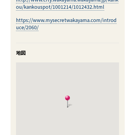
ou/kankouspot/1001214/1012432.html
https://www.mysecretwakayama.com/introd
uce/2060/
地図