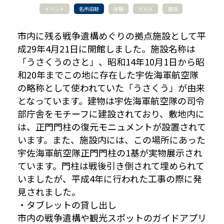
イベント
名所旧跡
体験
グルメ
宿泊
市内に残る戦争遺構めぐりの拠点施設として平
成29年4月21日に開館しました。施設名称は
「うさくうのさと」、昭和14年10月1日から昭
和20年までこの地に存在した宇佐海軍航空隊
の略称として使われていた「うさくう」が由来
となっています。建物は宇佐海軍航空隊の司令
部庁舎をモチーフに建設されており、敷地内に
は、正門門柱の復元モニュメントが設置されて
います。また、施設内には、この場所にあった
宇佐海軍航空隊正門門柱の1基が実物展示され
ています。門柱は戦後引き倒されて埋められて
いましたが、平成4年に行われた工事の際に発
見されました。
・タブレットの貸し出し
市内の戦争遺構や観光スポットのガイドアプリ