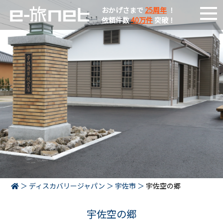
おかげさまで
25周年
！
依頼件数
40万件
突破！
ディスカバリージャパン
宇佐市
宇佐空の郷
宇佐空の郷