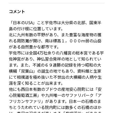
コメント
「日本のUSA」こと宇佐市は大分県の北部、国東半
島の付け根に位置しています。
北に九州有数の平野があり、また豊富な海産物の獲
れる周防灘が開け、南は標高１，０００ｍ弱の山岳
がある自然豊かな都市です。
宇佐市には全国4万社余りの八幡宮の総本宮である宇
佐神宮があり、神仏習合発祥の地として知られてい
ます。また、不滅の６９連勝の記録を持つ昭和の大
横綱「双葉山」の誕生の地でもあり、資料館と生家
にて相撲道を極め抜いた不世出の大横綱の人柄や生
涯を深く知ることが出来ます。
他にも西日本有数のブドウの産地安心院町には「安
心院葡萄酒工房」や九州唯一のサファリパーク「ア
フリカンサファリ」があります。日本一の石橋のま
ちとうたわれている院内町には数多くの石橋のほか