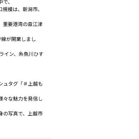
中で、
口規模は、新潟市、
、重要港湾の直江津
幹線が開業しまし
ライン、糸魚川ひす
。
シュタグ「＃上越も
様々な魅力を発信し
身の写真で、上越市