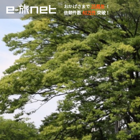
おかげさまで
25周年
！
依頼件数
40万件
突破！