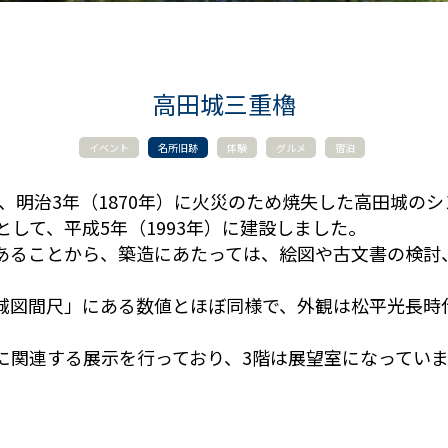
高田城三重櫓
イベント
名所旧跡
体験
グルメ
宿泊
され、明治3年（1870年）に火災のため焼失した高田城
として、平成5年（1993年）に建設しました。
あることから、築造にあたっては、絵図や古文書の検討
。
城図間尺」にある数値とほぼ同様で、外観は松平光長時
に関連する展示を行っており、3階は展望室になってい