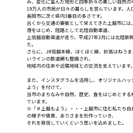
み、変化に富んだ地形と四季折々の美しい自然の
19万人の市民が日々の暮らしを営んでいます。人
長岡市に次ぐ県内3番目の多さです。
古くから交通の要衝として栄えてきた上越市には
港をはじめ、陸路として北陸自動車道、
上信越自動車道が走り、平成27年3月には北陸新
た。
さらに、JR信越本線、ほくほく線、妙高はねうま
いラインの鉄道網も整備され、
地域内の往来や近隣地域との交流を支えています
また、インスタグラムを活用し、オリジナルハッ
よう」を付けて、
当市のまちなみや自然、歴史、食をはじめとする
ています。
※「＃上越もよう」・・・上越市に住む私たち自
の様子や情景、ありさまを形作っていき、
それを発信していくという思いを込めました。