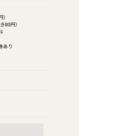
円）
き80円）
料
券あり