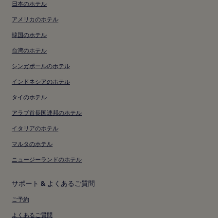
料
料
日本のホテル
て
込
込
の
アメリカのホテル
み
み
詳
細
韓国のホテル
を
表
台湾のホテル
示。
シンガポールのホテル
インドネシアのホテル
タイのホテル
アラブ首長国連邦のホテル
イタリアのホテル
マルタのホテル
ニュージーランドのホテル
サポート & よくあるご質問
ご予約
よくあるご質問