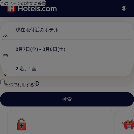
このページの本文に移動
目的地
現在地付近のホテル
日付
8月7日(金) - 8月8日(土)
旅行者
2 名、1 室
出張で利用する
検索