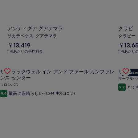
アンティグア グアテマラ
クラビ
サカテペケス, グアテマラ
クラビー,
1
1
￥13,419
￥13,6
泊
泊
1 泊あたりの平均料金
1 泊あたり
あ
あ
た
た
Gallery
ザ ブラックウェル イン アンド ファール カンファレンス セ
り
り
Gallery
ザ ウェ
ザ ブラックウェル イン アンド ファール カンファレ
ザ ウェ
の
の
VIP Acce
Carousel
Carous
平
平
ンス センター
マーブルヘ
均
均
コロンバス
とて
9.2
料
料
最高に素晴らしい
9.4
(1,544 件の口コミ)
金
金
￥13,419
￥13,659