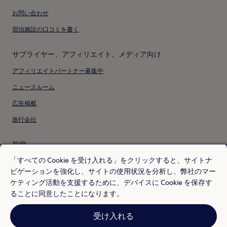
お問い合わせ
宿泊施設の口コミを書く
サプライヤー、アフィリエイト、メディア向け
アフィリエイトパートナー募集中
ニュースルーム
広告掲載
旅行会社
規定
「すべての Cookie を受け入れる」をクリックすると、サイトナ
利用規約
ビゲーションを強化し、サイトの使用状況を分析し、弊社のマー
プライバシー
ケティング活動を支援するために、デバイスに Cookie を保存す
ることに同意したことになります。
Cookie
コンテンツガイドラインおよびコンテンツの報告
受け入れる
Hotels.com リワードの利用規約