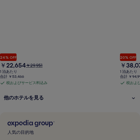
24% OFF
20% OFF
現
現
￥22,654
￥38,0
以
￥29,951
在
在
前
1 泊あたり
1 泊あたり
の
の
の
合計 ￥53,466
合計 ￥94,9
料
料
料
税およびサービス料込み
税およ
税
税
金
金
金
は
は
お
お
は
他のホテルを見る
￥22,654
￥38,070
￥29,951、
よ
よ
通
び
び
常
サ
サ
料
ー
ー
金
ビ
ビ
に
人気の目的地
つ
ス
ス
い