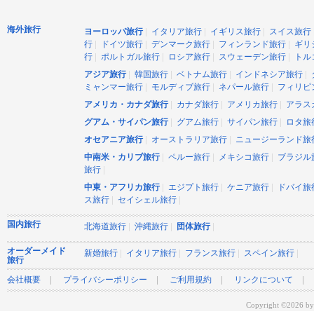
海外旅行
|
|
|
ヨーロッパ旅行
イタリア旅行
イギリス旅行
スイス旅行
|
|
|
|
行
ドイツ旅行
デンマーク旅行
フィンランド旅行
ギリ
|
|
|
|
行
ポルトガル旅行
ロシア旅行
スウェーデン旅行
トル
|
|
|
|
アジア旅行
韓国旅行
ベトナム旅行
インドネシア旅行
|
|
|
ミャンマー旅行
モルディブ旅行
ネパール旅行
フィリピ
|
|
|
アメリカ・カナダ旅行
カナダ旅行
アメリカ旅行
アラス
|
|
|
グアム・サイパン旅行
グアム旅行
サイパン旅行
ロタ旅
|
|
オセアニア旅行
オーストラリア旅行
ニュージーランド旅
|
|
|
中南米・カリブ旅行
ペルー旅行
メキシコ旅行
ブラジル
|
旅行
|
|
|
中東・アフリカ旅行
エジプト旅行
ケニア旅行
ドバイ旅
|
|
ス旅行
セイシェル旅行
国内旅行
|
|
|
北海道旅行
沖縄旅行
団体旅行
オーダーメイド
|
|
|
|
新婚旅行
イタリア旅行
フランス旅行
スペイン旅行
旅行
|
|
|
会社概要
プライバシーポリシー
ご利用規約
リンクについて
Copyright ©2026 by 