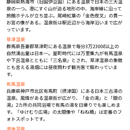
静岡県熱海市（旧国伊豆国）にある温泉で日本の三大温
泉の一つ。港にすぐ山が迫る地形の中、海岸線に沿って
旅館ホテルが立ち並ぶ。尾崎紅葉の「金色夜叉」の貫一
お宮の像がある。温泉街は駅近辺から海岸沿いまで広が
っています。
草津温泉
群馬県吾妻郡草津町にある温泉で毎分3万2300ℓ以上の
自然湧出量は日本一。室町時代には万里集九が有馬温泉
や下呂温泉とともに「三名泉」とされ、草津温泉の象徴
とも言える湯畑には昼夜問わず観光客で賑わっていま
す。
有馬温泉
兵庫県神戸市北区有馬町（摂津国）にある日本三古湯の
温泉。風情がある温泉街が広がり、「金の湯」と「銀の
湯」2カ所の共同浴場で有馬の湯を日帰りでも楽しめま
す。「ゆけむり広場」の太閤像や「ねね橋」は定番のフ
ォトスポットです。
道後温泉