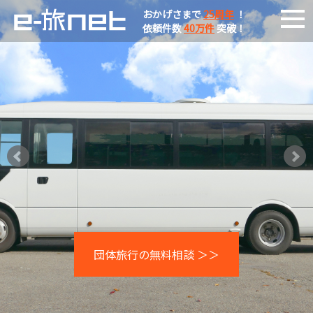
おかげさまで
25周年
！
依頼件数
40万件
突破！
団体旅行の無料相談 ＞＞