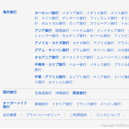
海外旅行
|
|
|
ヨーロッパ旅行
イタリア旅行
イギリス旅行
スイス旅行
|
|
|
|
行
ドイツ旅行
デンマーク旅行
フィンランド旅行
ギリ
|
|
|
|
行
ポルトガル旅行
ロシア旅行
スウェーデン旅行
トル
|
|
|
|
アジア旅行
韓国旅行
ベトナム旅行
インドネシア旅行
|
|
|
ミャンマー旅行
モルディブ旅行
ネパール旅行
フィリピ
|
|
|
アメリカ・カナダ旅行
カナダ旅行
アメリカ旅行
アラス
|
|
|
グアム・サイパン旅行
グアム旅行
サイパン旅行
ロタ旅
|
|
オセアニア旅行
オーストラリア旅行
ニュージーランド旅
|
|
|
中南米・カリブ旅行
ペルー旅行
メキシコ旅行
ブラジル
|
旅行
|
|
|
中東・アフリカ旅行
エジプト旅行
ケニア旅行
ドバイ旅
|
|
ス旅行
セイシェル旅行
国内旅行
|
|
|
北海道旅行
沖縄旅行
団体旅行
オーダーメイド
|
|
|
|
新婚旅行
イタリア旅行
フランス旅行
スペイン旅行
旅行
|
|
|
会社概要
プライバシーポリシー
ご利用規約
リンクについて
Copyright ©2026 by 