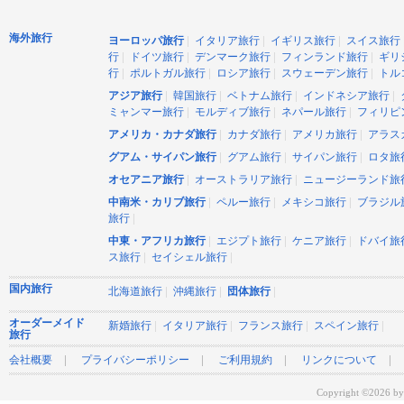
海外旅行
|
|
|
ヨーロッパ旅行
イタリア旅行
イギリス旅行
スイス旅行
|
|
|
|
行
ドイツ旅行
デンマーク旅行
フィンランド旅行
ギリ
|
|
|
|
行
ポルトガル旅行
ロシア旅行
スウェーデン旅行
トル
|
|
|
|
アジア旅行
韓国旅行
ベトナム旅行
インドネシア旅行
|
|
|
ミャンマー旅行
モルディブ旅行
ネパール旅行
フィリピ
|
|
|
アメリカ・カナダ旅行
カナダ旅行
アメリカ旅行
アラス
|
|
|
グアム・サイパン旅行
グアム旅行
サイパン旅行
ロタ旅
|
|
オセアニア旅行
オーストラリア旅行
ニュージーランド旅
|
|
|
中南米・カリブ旅行
ペルー旅行
メキシコ旅行
ブラジル
|
旅行
|
|
|
中東・アフリカ旅行
エジプト旅行
ケニア旅行
ドバイ旅
|
|
ス旅行
セイシェル旅行
国内旅行
|
|
|
北海道旅行
沖縄旅行
団体旅行
オーダーメイド
|
|
|
|
新婚旅行
イタリア旅行
フランス旅行
スペイン旅行
旅行
|
|
|
会社概要
プライバシーポリシー
ご利用規約
リンクについて
Copyright ©2026 by 