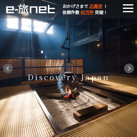
おかげさまで
25周年
！
依頼件数
40万件
突破！
Discovery Japan