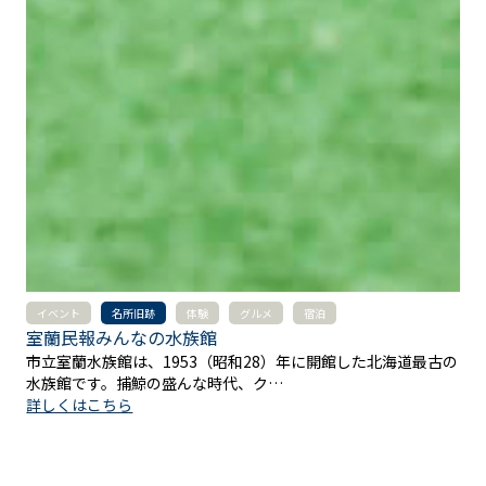
イベント
名所旧跡
体験
グルメ
宿泊
室蘭民報みんなの水族館
市立室蘭水族館は、1953（昭和28）年に開館した北海道最古の
水族館です。捕鯨の盛んな時代、ク…
詳しくはこちら